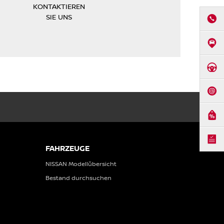
KONTAKTIEREN
SIE UNS
ANRUF
ANFAHR
PROBEF
KONTA
ANGEB
BROSC
FAHRZEUGE
NISSAN Modellübersicht
Bestand durchsuchen