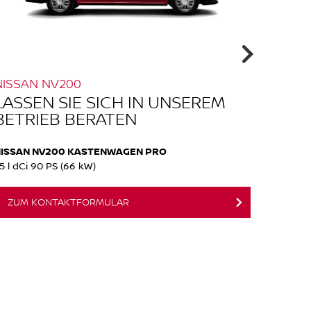
NISSAN NV200
NISSA
LASSEN SIE SICH IN UNSEREM
LASS
BETRIEB BERATEN
BETR
ISSAN NV200 KASTENWAGEN PRO
NISSAN
.5 l dCi 90 PS (66 kW)
1.6 PRO 
ZUM KONTAKTFORMULAR
ZUM 