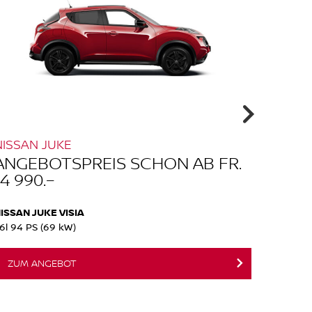
NISSAN JUKE
NEUER
ANGEBOTSPREIS SCHON AB FR.
ANGE
14 990.–
41 79
ISSAN JUKE VISIA
NEUER 
.6l 94 PS (69 kW)
100% ele
ZUM ANGEBOT
JETZ