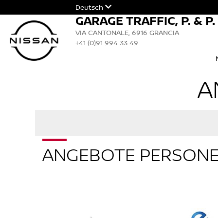
Deutsch
GARAGE TRAFFIC, P. & P
VIA CANTONALE, 6916 GRANCIA
+41 (0)91 994 33 49
A
ANGEBOTE PERSON