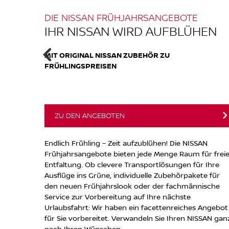
DIE NISSAN FRÜHJAHRSANGEBOTE
IHR NISSAN WIRD AUFBLÜHEN
EN
MIT ORIGINAL NISSAN ZUBEHÖR ZU
FRÜHLINGSPREISEN
ZU DEN ANGEBOTEN
 Kratzen
Endlich Frühling – Zeit aufzublühen! Die NISSAN
izung
Frühjahrsangebote bieten jede Menge Raum für frei
fos
Entfaltung. Ob clevere Transportlösungen für Ihre
Ausflüge ins Grüne, individuelle Zubehörpakete für
den neuen Frühjahrslook oder der fachmännische
Service zur Vorbereitung auf Ihre nächste
Urlaubsfahrt: Wir haben ein facettenreiches Angebot
für Sie vorbereitet. Verwandeln Sie Ihren NISSAN gan
nach Ihren Wünschen.