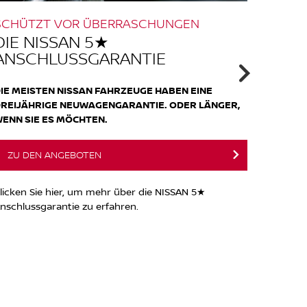
SCHÜTZT VOR ÜBERRASCHUNGEN
RÜSTE
AUS
DIE NISSAN 5★
DIE 
ANSCHLUSSGARANTIE
IMME
IE MEISTEN NISSAN FAHRZEUGE HABEN EINE
NISSAN
REIJÄHRIGE NEUWAGENGARANTIE. ODER LÄNGER,
Die perf
ENN SIE ES MÖCHTEN.
ZU DEN ANGEBOTEN
ZU D
licken Sie hier, um mehr über die NISSAN 5★
Wir fre
nschlussgarantie zu erfahren.
viel Spas