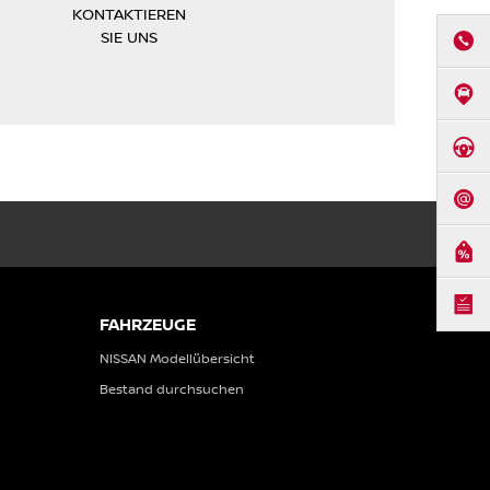
KONTAKTIEREN
SIE UNS
ANRUF
ANFAHR
PROBEF
KONTA
ANGEB
BROSC
FAHRZEUGE
NISSAN Modellübersicht
Bestand durchsuchen