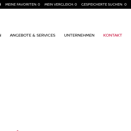
MEINE FAVORITEN:
0
MEIN VERGLEICH:
0
GESPEICHERTE SUCHEN:
0
N
ANGEBOTE & SERVICES
UNTERNEHMEN
KONTAKT