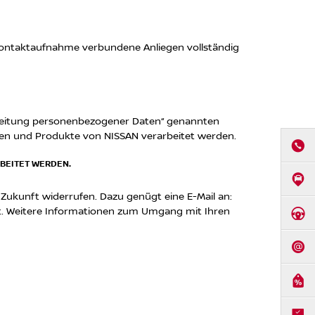
 Kontaktaufnahme verbundene Anliegen vollständig
arbeitung personenbezogener Daten“ genannten
en und Produkte von NISSAN verarbeitet werden.
ANRUF
RBEITET WERDEN.
ANFAHR
die Zukunft widerrufen. Dazu genügt eine E-Mail an:
ht. Weitere Informationen zum Umgang mit Ihren
PROBEF
KONTA
ANGEB
BROSC