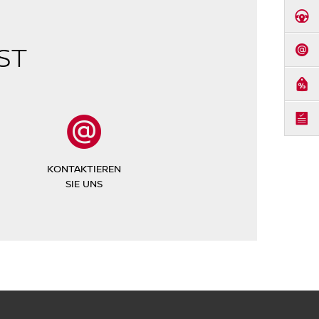
PROBEF
ST
KONTA
ANGEB
BROSC
KONTAKTIEREN
SIE UNS